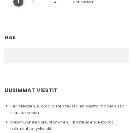
Artikkelien sivutus
1
2
…
4
Seuraava
HAE
UUSIMMAT VIESTIT
Perinteisten suomalaisten tekstiilien käyttö modernissa
sisustuksessa
Kylpyhuoneen sisustaminen – kosteudenkestävät
ratkaisut ja tyylivinkit