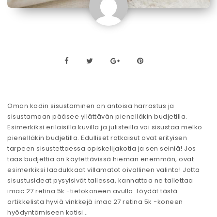
Oman kodin sisustaminen on antoisa harrastus ja
sisustamaan pääsee yllättävän pienelläkin budjetilla.
Esimerkiksi erilaisilla kuvilla ja julisteilla voi sisustaa melko
pienelläkin budjetilla. Edulliset ratkaisut ovat erityisen
tarpeen sisustettaessa opiskelijakotia ja sen seiniä! Jos
taas budjettia on käytettävissä hieman enemmän, ovat
esimerkiksi laadukkaat villamatot oivallinen valinta! Jotta
sisustusideat pysyisivät tallessa, kannattaa ne tallettaa
imac 27 retina 5k -tietokoneen avulla. Löydät tästä
artikkelista hyviä vinkkejä imac 27 retina 5k -koneen
hyödyntämiseen kotisi…