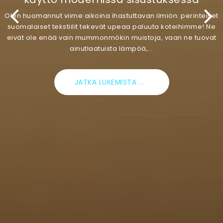
Olen huomannut viime aikoina ihastuttavan ilmiön: perinteiset
suomalaiset tekstiilit tekevät upeaa paluuta koteihimme! Ne
eivät ole enää vain mummonmökin muistoja, vaan ne tuovat
ainutlaatuista lämpöä,...