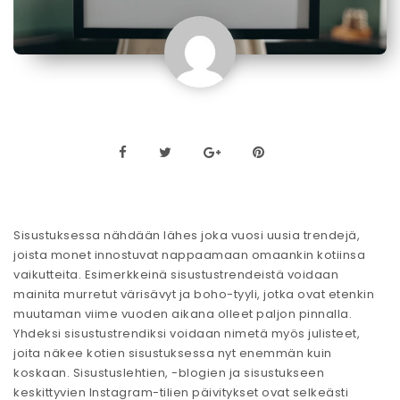
Sisustuksessa nähdään lähes joka vuosi uusia trendejä,
joista monet innostuvat nappaamaan omaankin kotiinsa
vaikutteita. Esimerkkeinä sisustustrendeistä voidaan
mainita murretut värisävyt ja boho-tyyli, jotka ovat etenkin
muutaman viime vuoden aikana olleet paljon pinnalla.
Yhdeksi sisustustrendiksi voidaan nimetä myös julisteet,
joita näkee kotien sisustuksessa nyt enemmän kuin
koskaan. Sisustuslehtien, -blogien ja sisustukseen
keskittyvien Instagram-tilien päivitykset ovat selkeästi