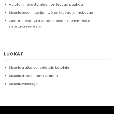
Autotallin sisustaminen on luovaa puuhaa
Sisustussuunnittelijan työ on luovaa ja mukavaa
Julisteet ovat yksi tämän hetken kuumimmista
sisustustrendeistä
LUOKAT
Sisustusratkaisut erilaisiin koteihin
Sisustustrendit tänä vuonna
Sisustusvinkkejä