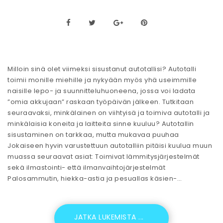
Milloin sinä olet viimeksi sisustanut autotallisi? Autotalli
toimii monille miehille ja nykyään myös yhä useimmille
naisille lepo- ja suunnitteluhuoneena, jossa voi ladata
”omia akkujaan” raskaan työpäivän jälkeen. Tutkitaan
seuraavaksi, minkälainen on viihtyisä ja toimiva autotalli ja
minkälaisia koneita ja laitteita sinne kuuluu? Autotallin
sisustaminen on tarkkaa, mutta mukavaa puuhaa
Jokaiseen hyvin varustettuun autotalliin pitäisi kuulua muun
muassa seuraavat asiat: Toimivat lämmitysjärjestelmät
sekä ilmastointi- että ilmanvaihtojärjestelmät
Palosammutin, hiekka-astia ja pesuallas käsien-…