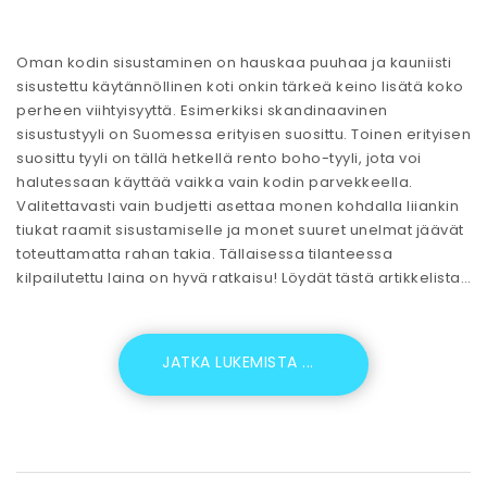
Oman kodin sisustaminen on hauskaa puuhaa ja kauniisti
sisustettu käytännöllinen koti onkin tärkeä keino lisätä koko
perheen viihtyisyyttä. Esimerkiksi skandinaavinen
sisustustyyli on Suomessa erityisen suosittu. Toinen erityisen
suosittu tyyli on tällä hetkellä rento boho-tyyli, jota voi
halutessaan käyttää vaikka vain kodin parvekkeella.
Valitettavasti vain budjetti asettaa monen kohdalla liiankin
tiukat raamit sisustamiselle ja monet suuret unelmat jäävät
toteuttamatta rahan takia. Tällaisessa tilanteessa
kilpailutettu laina on hyvä ratkaisu! Löydät tästä artikkelista…